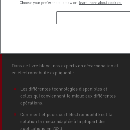
Choose your preferences below or
learn more about cookies.
Technologies, électromobilité et
premières étapes vers une flotte
décarbonée :
Dans ce livre blanc, nos experts en décarbonation et
en électromobilité expliquent :
Les différentes technologies disponibles et
celles qui conviennent le mieux aux différentes
opérations.
Comment et pourquoi l'électromobilité est la
solution la mieux adaptée à la plupart des
applications en 2023.