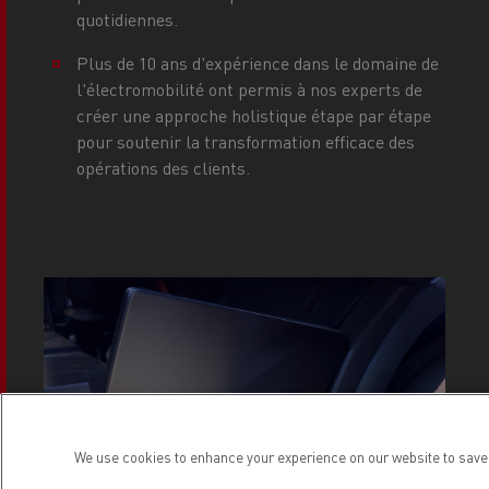
quotidiennes.
Plus de 10 ans d'expérience dans le domaine de
l'électromobilité ont permis à nos experts de
créer une approche holistique étape par étape
pour soutenir la transformation efficace des
opérations des clients.
We use cookies to enhance your experience on our website to save 